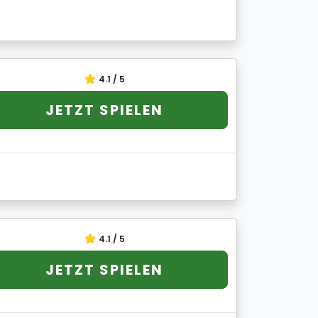
4.1 / 5
JETZT SPIELEN
4.1 / 5
JETZT SPIELEN