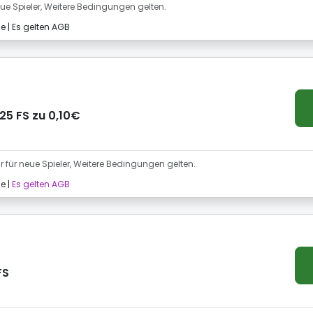
neue Spieler, Weitere Bedingungen gelten.
e |
Es gelten AGB
25 FS zu 0,10€
r für neue Spieler, Weitere Bedingungen gelten.
e |
Es gelten AGB
FS