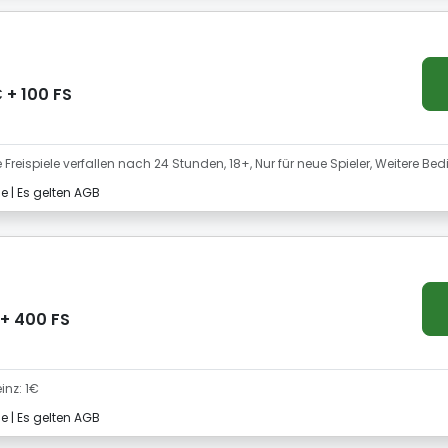
 + 100 FS
Freispiele verfallen nach 24 Stunden, 18+, Nur für neue Spieler, Weitere Be
e |
Es gelten AGB
 + 400 FS
nz: 1€
e |
Es gelten AGB