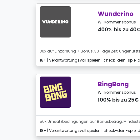
Wunderino
Willkommensbonus
400% bis zu 40€
30x auf Einzahlung + Bonus, 30 Tage Zeit, Ungenutzte 
18+ | Verantwortungsvoll spielen | check-dein-spiel.d
BingBong
Willkommensbonus
100% bis zu 25€
50x Umsatzbedingungen auf Bonusbetrag, Mindestei
18+ | Verantwortungsvoll spielen | check-dein-spiel.d