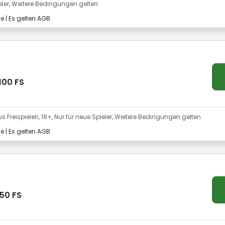
ieler, Weitere Bedingungen gelten.
e |
Es gelten AGB
100 FS
eispielen, 18+, Nur für neue Spieler, Weitere Bedingungen gelten.
e |
Es gelten AGB
 50 FS