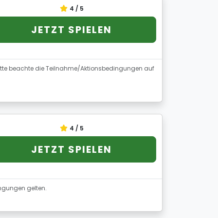
4 / 5
JETZT SPIELEN
. Bitte beachte die Teilnahme/Aktionsbedingungen auf
4 / 5
JETZT SPIELEN
ingungen gelten.