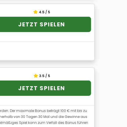
4.5 / 5
JETZT SPIELEN
3.5 / 5
JETZT SPIELEN
erden. Der maximale Bonus beträgt 100 € mit bis zu
 innerhalb von 30 Tagen 30 Mal und die Gewinne aus
elmäßiges Spiel kann zum Verfall des Bonus führen