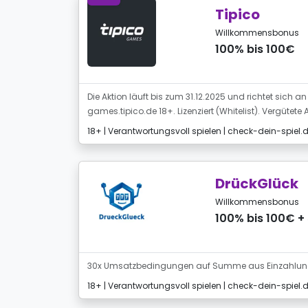
Tipico
Willkommensbonus
100% bis 100€
Die Aktion läuft bis zum 31.12.2025 und richtet sich
games.tipico.de 18+. Lizenziert (Whitelist). Vergütete
18+ | Verantwortungsvoll spielen | check-dein-spiel.d
DrückGlück
Willkommensbonus
100% bis 100€ +
30x Umsatzbedingungen auf Summe aus Einzahlung und
18+ | Verantwortungsvoll spielen | check-dein-spiel.d