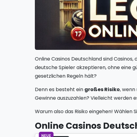
Online Casinos Deutschland sind Casinos, 
deutsche Spieler akzeptieren, ohne eine gül
gesetzlichen Regeln hält?
Denn es besteht ein
großes Risiko
, wenn 
Gewinne auszuzahlen? Vielleicht werden es
Warum also das Risiko eingehen! Wählen S
Online Casinos Deutsch
NEUE