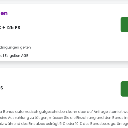
ten
 + 125 FS
Bedingungen gelten
e |
Es gelten AGB
FS
der Bonus automatisch gutgeschrieben, kann aber auf Anfrage storniert w
 Um eine Auszahlung zu tätigen, müssen Sie die Einzahlung und den Bonus
atz während des Einsatzes beträgt 5 € oder 10 % des Bonusbetrags. Unreg