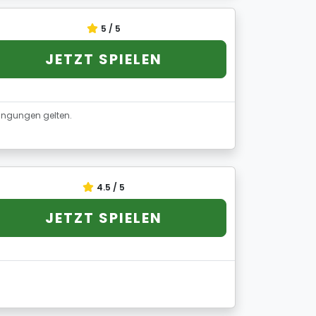
5 / 5
JETZT SPIELEN
dingungen gelten.
4.5 / 5
JETZT SPIELEN