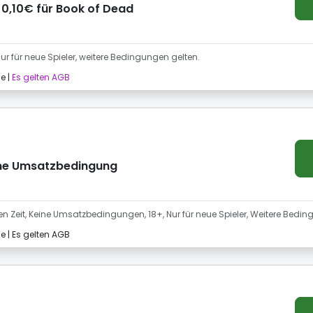
u 0,10€ für Book of Dead
ur für neue Spieler, weitere Bedingungen gelten.
e |
Es gelten AGB
hne Umsatzbedingung
den Zeit, Keine Umsatzbedingungen, 18+, Nur für neue Spieler, Weitere Bedi
e |
Es gelten AGB