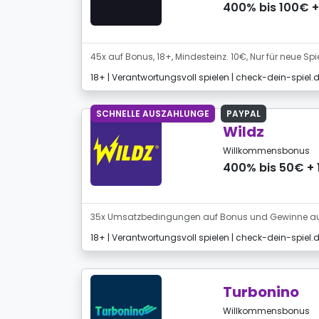
400% bis 100€ +
45x auf Bonus, 18+, Mindesteinz. 10€, Nur für neue Sp
18+ | Verantwortungsvoll spielen | check-dein-spiel.d
SCHNELLE AUSZAHLUNGE
PAYPAL
Wildz
Willkommensbonus
400% bis 50€ + 
35x Umsatzbedingungen auf Bonus und Gewinne aus Fr
18+ | Verantwortungsvoll spielen | check-dein-spiel.d
Turbonino
Willkommensbonus