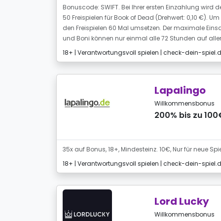
Bonuscode: SWIFT. Bei Ihrer ersten Einzahlung wird 
50 Freispielen für Book of Dead (Drehwert: 0,10 €).
den Freispielen 60 Mal umsetzen. Der maximale Eins
und Boni können nur einmal alle 72 Stunden auf all
18+ | Verantwortungsvoll spielen | check-dein-spiel.d
Lapalingo
Willkommensbonus
200% bis zu 100
35x auf Bonus, 18+, Mindesteinz. 10€, Nur für neue Sp
18+ | Verantwortungsvoll spielen | check-dein-spiel.d
Lord Lucky
Willkommensbonus