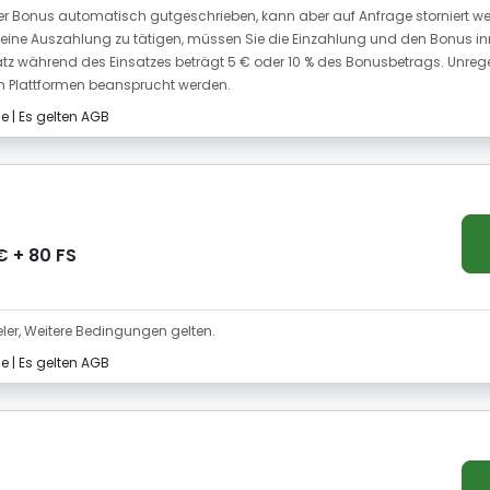
der Bonus automatisch gutgeschrieben, kann aber auf Anfrage storniert w
 Um eine Auszahlung zu tätigen, müssen Sie die Einzahlung und den Bonus
atz während des Einsatzes beträgt 5 € oder 10 % des Bonusbetrags. Unreg
en Plattformen beansprucht werden.
e |
Es gelten AGB
€ + 80 FS
ieler, Weitere Bedingungen gelten.
e |
Es gelten AGB