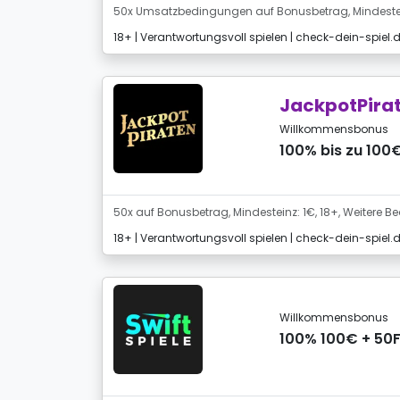
50x Umsatzbedingungen auf Bonusbetrag, Mindestei
18+ | Verantwortungsvoll spielen | check-dein-spiel.d
JackpotPira
Willkommensbonus
100% bis zu 100€
50x auf Bonusbetrag, Mindesteinz: 1€, 18+, Weitere 
18+ | Verantwortungsvoll spielen | check-dein-spiel.d
Willkommensbonus
100% 100€ + 50