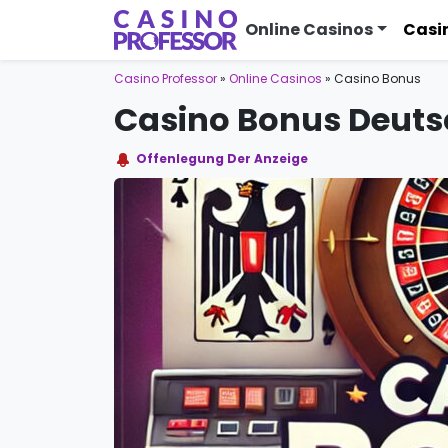
Direkt zum Inhalt wechseln
Casino Professor
Online Casinos
Casi
Casino Professor
»
Online Casinos
»
Casino Bonus
Casino Bonus Deuts
Offenlegung Der Anzeige