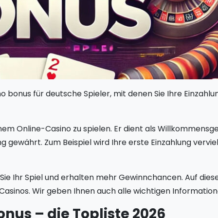
ino bonus für deutsche Spieler, mit denen Sie Ihre Einzah
einem Online-Casino zu spielen. Er dient als Willkommensge
 gewährt. Zum Beispiel wird Ihre erste Einzahlung verviel
ie Ihr Spiel und erhalten mehr Gewinnchancen. Auf dieser 
sinos. Wir geben Ihnen auch alle wichtigen Informatione
onus – die Topliste 2026