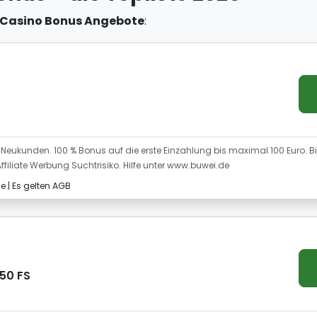
 Casino Bonus Angebote
:
 an Neukunden. 100 % Bonus auf die erste Einzahlung bis maximal 100 Euro
 Affiliate Werbung Suchtrisiko. Hilfe unter www.buwei.de
e |
Es gelten AGB
 50 FS