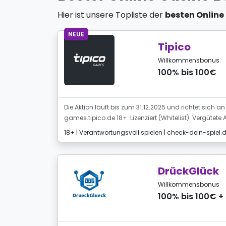
Hier ist unsere Topliste der
besten Online
NEUE
Tipico
Willkommensbonus
100% bis 100€
Die Aktion läuft bis zum 31.12.2025 und richtet sich
games.tipico.de 18+. Lizenziert (Whitelist). Vergütete
18+ | Verantwortungsvoll spielen | check-dein-spiel.d
DrückGlück
Willkommensbonus
100% bis 100€ +